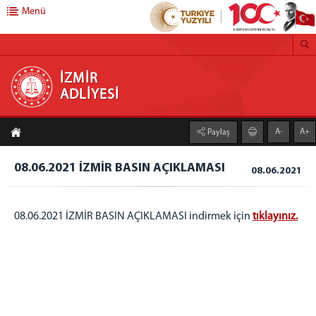
Menü
İZMİR ADLİYESİ
İZMİR
ADLİYESİ
ANASAYFA
A-
A+
Paylaş
BAŞSAVCILIK
CUMHURİYET BAŞSAVCISI
08.06.2021 İZMİR BASIN AÇIKLAMASI
08.06.2021
CUMHURİYET BAŞSAVCIVEKİLLERİ
MEDYA İLETİŞİM BÜROSU
08.06.2021 İZMİR BASIN AÇIKLAMASI indirmek için
tıklayınız.
KOMİSYON
KOMİSYON BAŞKANLIĞI
ADLİYEMİZ
ADLİ TIP