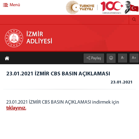
Menü
İZMİR ADLİYESİ
İZMİR
ADLİYESİ
ANASAYFA
A-
A+
Paylaş
BAŞSAVCILIK
CUMHURİYET BAŞSAVCISI
23.01.2021 İZMİR CBS BASIN AÇIKLAMASI
CUMHURİYET BAŞSAVCIVEKİLLERİ
23.01.2021
MEDYA İLETİŞİM BÜROSU
KOMİSYON
23.01.2021 İZMİR CBS BASIN AÇIKLAMASI indirmek için
tıklayınız.
KOMİSYON BAŞKANLIĞI
ADLİYEMİZ
ADLİ TIP