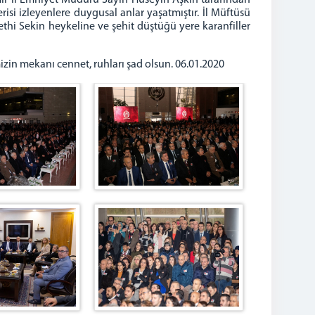
ir İl Emniyet Müdürü Sayın Hüseyin Aşkın tarafından
isi izleyenlere duygusal anlar yaşatmıştır. İl Müftüsü
i Sekin heykeline ve şehit düştüğü yere karanfiller
izin mekanı cennet, ruhları şad olsun. 06.01.2020