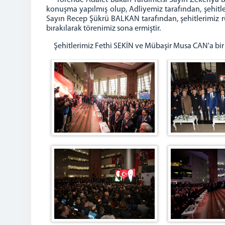
Törende Adalet Bakan Yardımcısı Sayın Zekeriya BİR
konuşma yapılmış olup, Adliyemiz tarafından, şehitler
Sayın Recep Şükrü BALKAN tarafından, şehitlerimiz 
bırakılarak törenimiz sona ermiştir.
Şehitlerimiz Fethi SEKİN ve Mübaşir Musa CAN'a bir ke