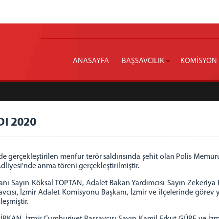
ANASAYFA
BAŞSAVCILIK
KOMİSYON
DI 2020
e gerçekleştirilen menfur terör saldırısında şehit olan Polis Memu
iyesi'nde anma töreni gerçekleştirilmiştir.
 Sayın Köksal TOPTAN, Adalet Bakan Yardımcısı Sayın Zekeriya BİRK
şsavcısı, İzmir Adalet Komisyonu Başkanı, İzmir ve ilçelerinde görev
leşmiştir.