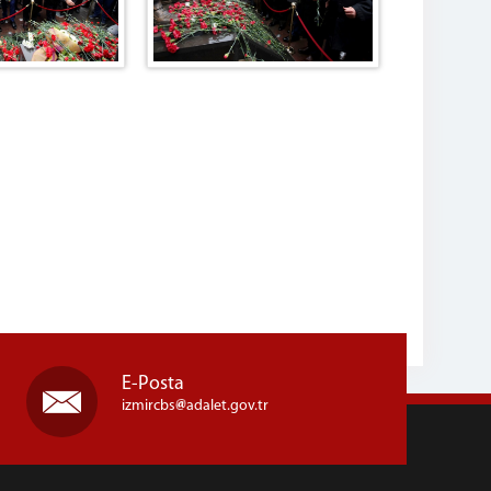
E-Posta
izmircbs
adalet.gov.tr