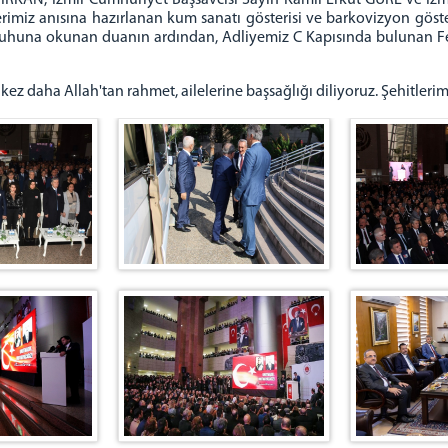
KAN, İzmir Cumhuriyet Başsavcısı Sayın Kamil Erkut GÜRE ve İzm
imiz anısına hazırlanan kum sanatı gösterisi ve barkovizyon göster
ruhuna okunan duanın ardından, Adliyemiz C Kapısında bulunan Feth
z daha Allah'tan rahmet, ailelerine başsağlığı diliyoruz. Şehitlerim