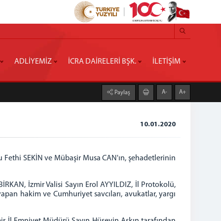
ADLİYEMİZ
İCRA DAİRELERİ BŞK.
İLETİŞİM
A-
A+
Paylaş
10.01.2020
ru Fethi SEKİN ve Mübaşir Musa CAN'ın, şehadetlerinin
AN, İzmir Valisi Sayın Erol AYYILDIZ, İl Protokolü,
 yapan hakim ve Cumhuriyet savcıları, avukatlar, yargı