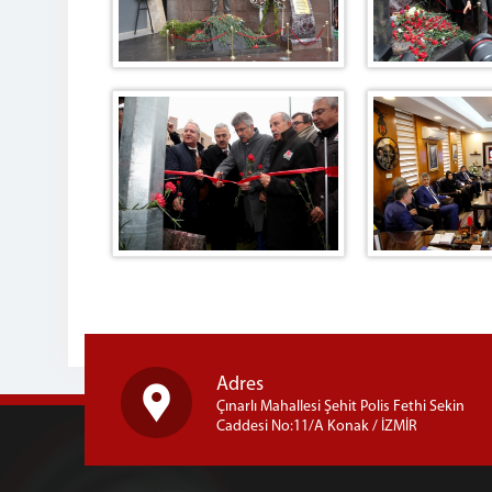
Adres
Çınarlı Mahallesi Şehit Polis Fethi Sekin
Caddesi No:11/A Konak / İZMİR