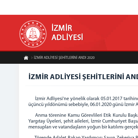
İZMİR
ADLİYESİ
İZMİR ADLİYESİ ŞEHİTLERİNİ ANDI 2020
İZMİR ADLİYESİ ŞEHİTLERİNİ AN
İzmir Adliyesi'ne yönelik olarak 05.01.2017 tarihind
üçüncü yıldönümü sebebiyle, 06.01.2020 günü İzmir Adl
Anma törenine Kamu Görevlileri Etik Kurulu Başkanı
Yargıtay Üyeleri, şehit aileleri, İzmir Cumhuriyet Ba
mensupları ve vatandaşların yoğun bir katılımı gerçek