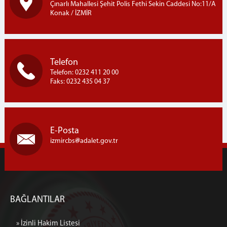
Çınarlı Mahallesi Şehit Polis Fethi Sekin Caddesi No:11/A
Konak / İZMİR
Telefon
Telefon: 0232 411 20 00
Faks: 0232 435 04 37
E-Posta
izmircbs
adalet.gov.tr
BAĞLANTILAR
» İzinli Hakim Listesi