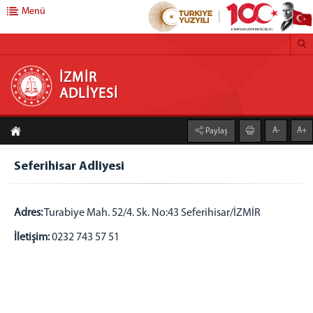
Menü
İZMİR ADLİYESİ
İZMİR
ADLİYESİ
ANASAYFA
A-
A+
Paylaş
BAŞSAVCILIK
CUMHURİYET BAŞSAVCISI
Seferihisar Adliyesi
CUMHURİYET BAŞSAVCIVEKİLLERİ
MEDYA İLETİŞİM BÜROSU
Adres:
Turabiye Mah. 52/4. Sk. No:43 Seferihisar/İZMİR
KOMİSYON
İletişim:
0232 743 57 51
KOMİSYON BAŞKANLIĞI
ADLİYEMİZ
ADLİ TIP