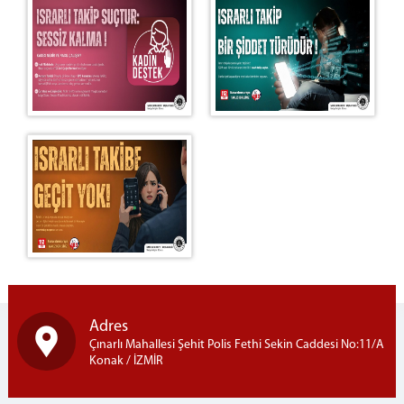
ADLİ DESTEK VE MAĞDUR HİZMETLERİ MÜDÜRLÜĞÜ
MÜLHAKATLARIMIZ
Kemalpaşa Adliyesi
Menderes Adliyesi
Seferihisar Adliyesi
Urla Adliyesi
CEZA İNFAZ KURUMLARI
İCRA DAİRELERİ BŞK.
İCRA DAİRELERİ BAŞKANLIĞI
İCRA MÜDÜRLÜKLERİ IBAN NUMARALARI
İZMİR İCRA DAİRELERİ İLETİŞİM
İLETİŞİM
ANA BİNA
Adres
BAM EK HİZMET BİNASI
Çınarlı Mahallesi Şehit Polis Fethi Sekin Caddesi No:11/A
Konak / İZMİR
İZMİR ADLİYESİ EK HİZMET BİNASI