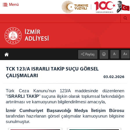
Menü
İZMİR ADLİYESİ
İZMİR
ADLİYESİ
ANASAYFA
A-
A+
Paylaş
BAŞSAVCILIK
CUMHURİYET BAŞSAVCISI
TCK 123/A ISRARLI TAKİP SUÇU GÖRSEL
ÇALIŞMALARI
CUMHURİYET BAŞSAVCIVEKİLLERİ
03.02.2026
MEDYA İLETİŞİM BÜROSU
Türk Ceza Kanunu’nun 123/A maddesinde düzenlenen
KOMİSYON
"I
SRARLI TAKİP
" suçuna ilişkin olarak toplumsal farkındalığın
artırılması ve kamuoyunun bilgilendirilmesi amacıyla,
KOMİSYON BAŞKANLIĞI
İzmir Cumhuriyet Başsavcılığı Medya İletişim Bürosu
ADLİYEMİZ
tarafından hazırlanan görsel çalışmalar kamuoyunun bilgisine
sunulmuştur.
ADLİ TIP