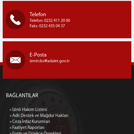
Telefon
Telefon: 0232 411 20 00
Faks: 0232 435 04 37
E-Posta
izmircbs
adalet.gov.tr
BAĞLANTILAR
» İzinli Hakim Listesi
» Adli Destek ve Mağdur Hakları
» Ceza İnfaz Kurumları
» Faaliyet Raporları
» Form ve Dilekçe Örnekleri